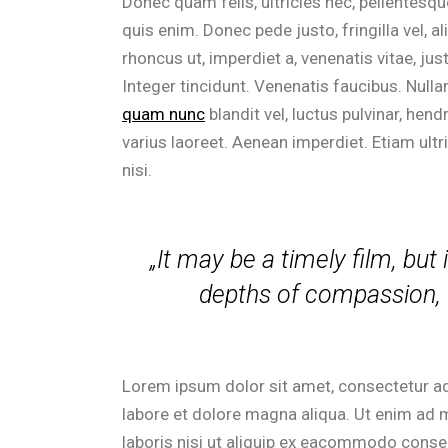
Donec quam felis, ultricies nec, pellentesq
quis enim. Donec pede justo, fringilla vel, al
rhoncus ut, imperdiet a, venenatis vitae, ju
Integer tincidunt. Venenatis faucibus. Nulla
quam nunc
blandit vel, luctus pulvinar, hend
varius laoreet. Aenean imperdiet. Etiam ultri
nisi.
„It may be a timely film, but i
depths of compassion, th
Lorem ipsum dolor sit amet, consectetur ad
labore et dolore magna aliqua. Ut enim ad 
laboris nisi ut aliquip ex eacommodo cons