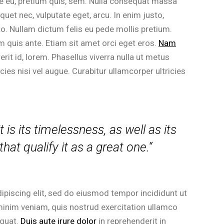
ue eu, pretium quis, sem. Nulla consequat massa
iquet nec, vulputate eget, arcu. In enim justo,
sto. Nullam dictum felis eu pede mollis pretium.
m quis ante. Etiam sit amet orci eget eros.
Nam
rerit id, lorem. Phasellus viverra nulla ut metus
cies nisi vel augue. Curabitur ullamcorper ultricies
t is its timelessness, as well as its
at qualify it as a great one.“
ipiscing elit, sed do eiusmod tempor incididunt ut
minim veniam, quis nostrud exercitation ullamco
equat.
Duis aute irure dolor
in reprehenderit in