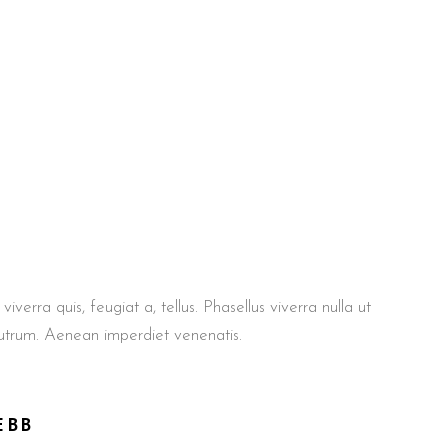
iverra quis, feugiat a, tellus. Phasellus viverra nulla ut
rutrum. Aenean imperdiet venenatis.
EBB